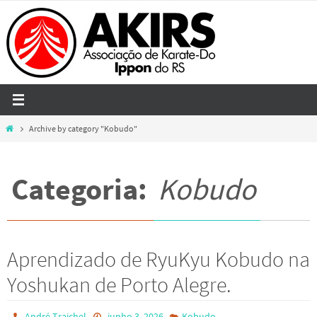
Skip
to
content
Home
Archive by category "Kobudo"
Categoria:
Kobudo
Aprendizado de RyuKyu Kobudo na
Yoshukan de Porto Alegre.
André Traichel
junho 3, 2026
Kobudo