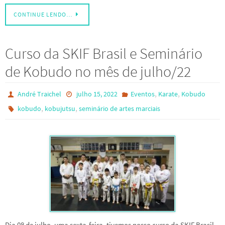
CONTINUE LENDO…
Curso da SKIF Brasil e Seminário
de Kobudo no mês de julho/22
,
,
André Traichel
julho 15, 2022
Eventos
Karate
Kobudo
,
,
kobudo
kobujutsu
seminário de artes marciais
Dia 08 de julho, uma sexta-feira, tivemos nosso curso da SKIF Brasil