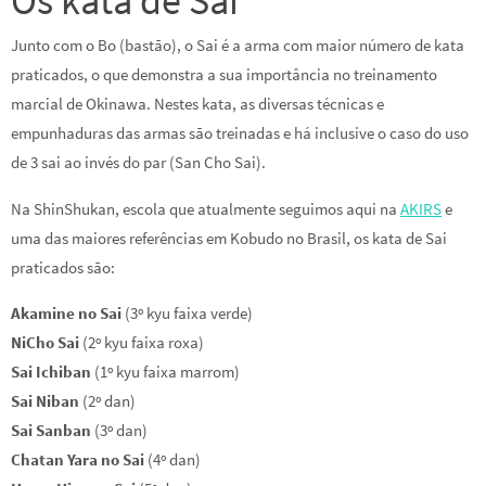
Os kata de Sai
Junto com o Bo (bastão), o Sai é a arma com maior número de kata
praticados, o que demonstra a sua importância no treinamento
marcial de Okinawa. Nestes kata, as diversas técnicas e
empunhaduras das armas são treinadas e há inclusive o caso do uso
de 3 sai ao invés do par (San Cho Sai).
Na ShinShukan, escola que atualmente seguimos aqui na
AKIRS
e
uma das maiores referências em Kobudo no Brasil, os kata de Sai
praticados são:
Akamine no Sai
(3º kyu faixa verde)
NiCho Sai
(2º kyu faixa roxa)
Sai Ichiban
(1º kyu faixa marrom)
Sai Niban
(2º dan)
Sai Sanban
(3º dan)
Chatan Yara no Sai
(4º dan)