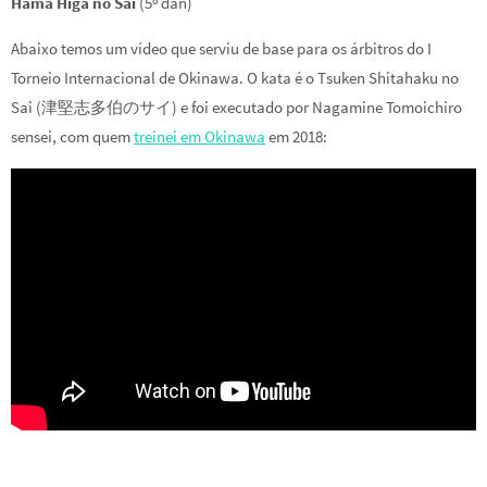
Hama Higa no Sai
(5º dan)
Abaixo temos um vídeo que serviu de base para os árbitros do I
Torneio Internacional de Okinawa. O kata é o Tsuken Shitahaku no
Sai (津堅志多伯のサイ) e foi executado por Nagamine Tomoichiro
sensei, com quem
treinei em Okinawa
em 2018: