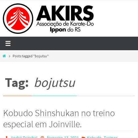
Skip
to
content
Home
Posts tagged "bojutsu"
Tag:
bojutsu
Kobudo Shinshukan no treino
especial em Joinville.
,
André Traichel
fevereiro 13, 2021
Kobudo
Treinos