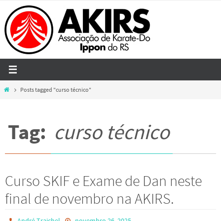
Skip
to
content
Home
Posts tagged "curso técnico"
Tag:
curso técnico
Curso SKIF e Exame de Dan neste
final de novembro na AKIRS.
André Traichel
novembro 26, 2025