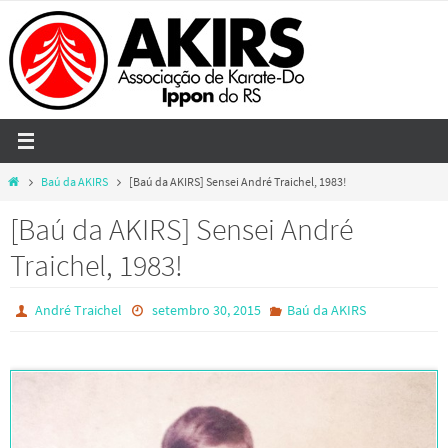
Skip
to
content
Home
Baú da AKIRS
[Baú da AKIRS] Sensei André Traichel, 1983!
[Baú da AKIRS] Sensei André
Traichel, 1983!
André Traichel
setembro 30, 2015
Baú da AKIRS