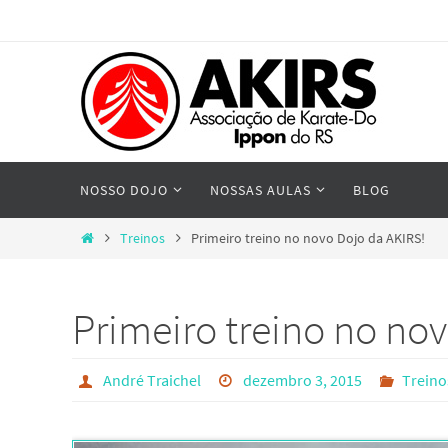
Skip
to
content
Skip
NOSSO DOJO
NOSSAS AULAS
BLOG
to
content
Home
Treinos
Primeiro treino no novo Dojo da AKIRS!
Primeiro treino no no
André Traichel
dezembro 3, 2015
Treino