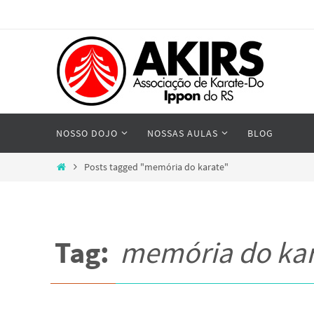
Skip
to
content
Skip
NOSSO DOJO
NOSSAS AULAS
BLOG
to
content
Home
Posts tagged "memória do karate"
Tag:
memória do kar