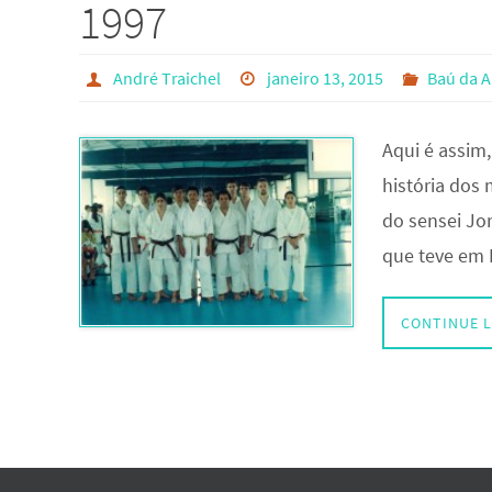
1997
André Traichel
janeiro 13, 2015
Baú da 
Aqui é assim
história dos
do sensei Jo
que teve em 
CONTINUE 