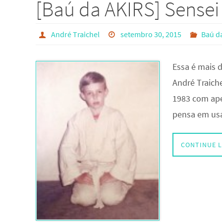
[Baú da AKIRS] Sensei 
André Traichel
setembro 30, 2015
Baú d
Essa é mais d
André Traich
1983 com ape
pensa em us
CONTINUE 