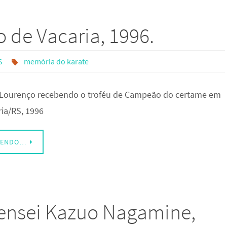
 de Vacaria, 1996.
S
memória do karate
 Lourenço recebendo o troféu de Campeão do certame em
ria/RS, 1996
LENDO…
sensei Kazuo Nagamine,