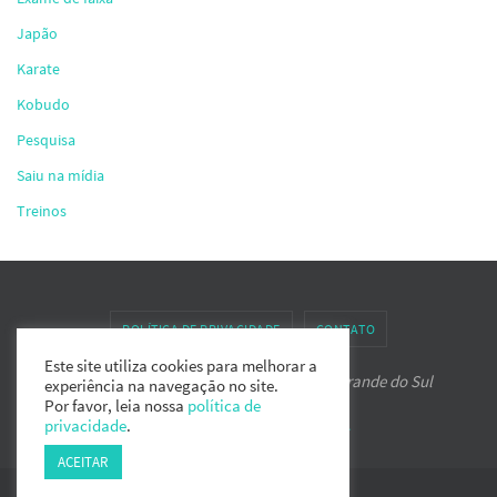
Japão
Karate
Kobudo
Pesquisa
Saiu na mídia
Treinos
POLÍTICA DE PRIVACIDADE
CONTATO
Este site utiliza cookies para melhorar a
Associação de Karate-do IPPON do Rio Grande do Sul
experiência na navegação no site.
Por favor, leia nossa
política de
Powered by
Nirvana
&
WordPress.
privacidade
.
ACEITAR