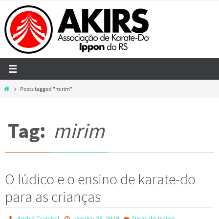
Skip
to
content
Home
Posts tagged "mirim"
Tag:
mirim
O lúdico e o ensino de karate-do
para as crianças
André Traichel
janeiro 25, 2018
Dicas de treino