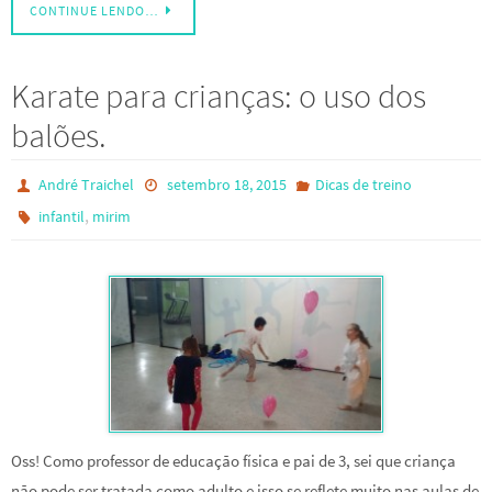
CONTINUE LENDO…
Karate para crianças: o uso dos
balões.
André Traichel
setembro 18, 2015
Dicas de treino
,
infantil
mirim
Oss! Como professor de educação física e pai de 3, sei que criança
não pode ser tratada como adulto e isso se reflete muito nas aulas de