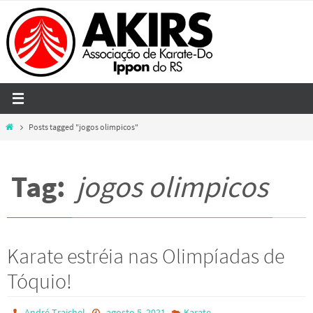
Skip
to
content
Home
Posts tagged "jogos olimpicos"
Tag:
jogos olimpicos
Karate estréia nas Olimpíadas de
Tóquio!
André Traichel
agosto 5, 2021
Karate