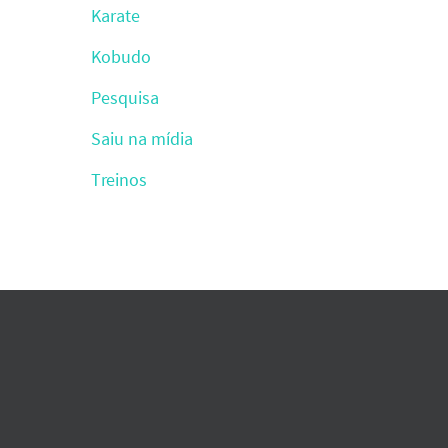
Karate
Kobudo
Pesquisa
Saiu na mídia
Treinos