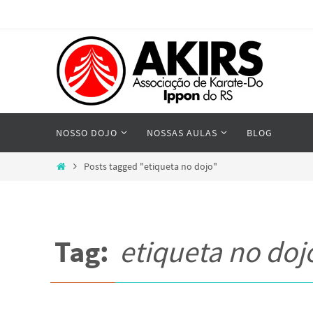
Skip
to
content
Skip
NOSSO DOJO
NOSSAS AULAS
BLOG
to
content
Home
Posts tagged "etiqueta no dojo"
Tag:
etiqueta no doj