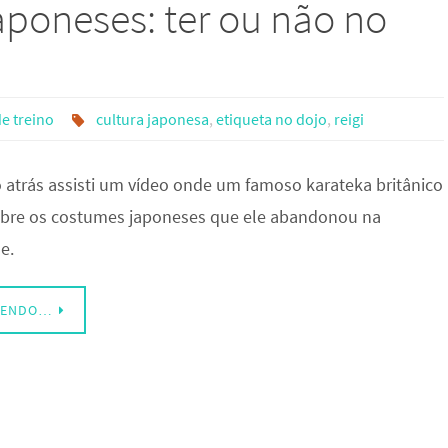
aponeses: ter ou não no
de treino
cultura japonesa
,
etiqueta no dojo
,
reigi
atrás assisti um vídeo onde um famoso karateka britânico
bre os costumes japoneses que ele abandonou na
e.
LENDO…