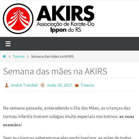
Skip
to
content
Home
Treinos
Semana das mães na AKIRS
Semana das mães na AKIRS
André Traichel
maio 19, 2017
Treinos
Na semana passada, antecedendo o Dia das Mães, as crianças das
turmas infantis tiveram colegas muito especiais nos treinos:
as suas
mamães
!
Sem as crianças saberem que elas participariam, as mães de todos