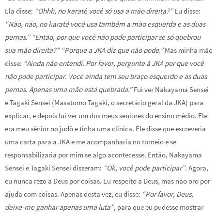
Ela disse:
“Ohhh, no karatê você só usa a mão direita?”
Eu disse:
“Não, não, no karatê você usa também a mão esquerda e as duas
pernas.” “Então, por que você não pode participar se só quebrou
sua mão direita?” “Porque a JKA diz que não pode.”
Mas minha mãe
disse:
“Ainda não entendi. Por favor, pergunte à JKA por que você
não pode participar. Você ainda tem seu braço esquerdo e as duas
pernas. Apenas uma mão está quebrada.”
Fui ver Nakayama Sensei
e Tagaki Sensei (Masatomo Tagaki, o secretário geral da JKA) para
explicar, e depois fui ver um dos meus seniores do ensino médio. Ele
era meu sênior no judô e tinha uma clínica. Ele disse que escreveria
uma carta para a JKA e me acompanharia no torneio e se
responsabilizaria por mim se algo acontecesse. Então, Nakayama
Sensei e Tagaki Sensei disseram:
“Ok, você pode participar”
. Agora,
eu nunca rezo a Deus por coisas. Eu respeito a Deus, mas não oro por
ajuda com coisas. Apenas desta vez, eu disse:
“Por favor, Deus,
deixe-me ganhar apenas uma luta”
, para que eu pudesse mostrar