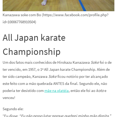
Kanazawa soke com Bo (https://www.facebook.com/profile.php?
id=100067768910504)
All Japan karate
Championship
Um dos fatos mais conhecidos de Hirokazu Kanazawa
Soke
foi o de
ter vencido, em 1957, o 1º All Japan karate Championship. Além de
ter sido campeão, Kanzawa
Soke
ficou notório por ter alcançado
este feito com a mão quebrada ANTES da final. Segundo ele, não
poderia ter desistido com
mãe na platéia
, então ele foi ao
koto
e
venceu!
Segundo ele:
“Eu disse:
“Eu não posso lutar porque quebrei minha mão direita.”