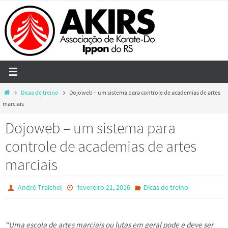
Skip
to
content
Home
Dicas de treino
Dojoweb – um sistema para controle de academias de artes
marciais
Dojoweb – um sistema para
controle de academias de artes
marciais
André Traichel
fevereiro 21, 2016
Dicas de treino
“Uma escola de artes marciais ou lutas em geral pode e deve ser