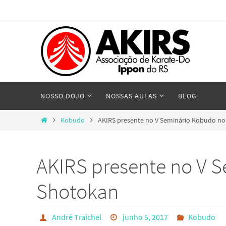
Skip
to
content
Skip
NOSSO DOJO
NOSSAS AULAS
BLOG
to
content
Home
Kobudo
AKIRS presente no V Seminário Kobudo n
AKIRS presente no V 
Shotokan
André Traichel
junho 5, 2017
Kobudo