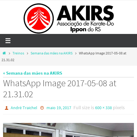
Skip
to
content
Home
Treinos
Semana das mães na AKIRS
WhatsApp Image 2017-05-08 at
21.31.02
« Semana das mães na AKIRS
WhatsApp Image 2017-05-08 at
21.31.02
Full size is
pixels
André Traichel
maio 19, 2017
600 × 338