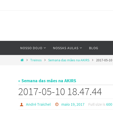
Skip
to
content
Skip
NOSSO DOJO
NOSSAS AULAS
BLOG
to
content
Home
Treinos
Semana das mães na AKIRS
2017-05-10 
« Semana das mães na AKIRS
2017-05-10 18.47.44
André Traichel
maio 19, 2017
Full size is
600