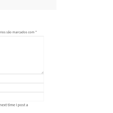
rios são marcados com
*
ext time I post a