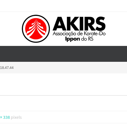
18.47.44
 × 338
pixels