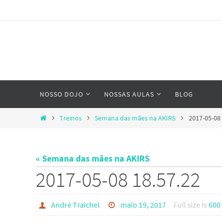
Skip
to
content
Skip
NOSSO DOJO
NOSSAS AULAS
BLOG
to
content
Home
Treinos
Semana das mães na AKIRS
2017-05-08 
« Semana das mães na AKIRS
2017-05-08 18.57.22
André Traichel
maio 19, 2017
Full size is
600