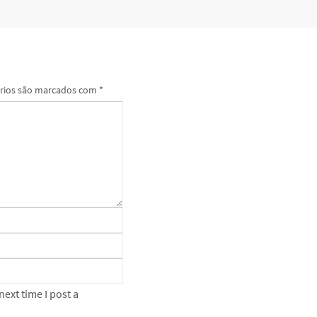
rios são marcados com
*
ext time I post a