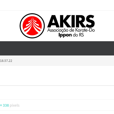
18.57.22
 × 338
pixels