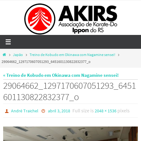
Skip
to
content
Home
Japão
Treino de Kobudo em Okinawa com Nagamine sensei!
29064662_1297170607051293_6451601130822832377_o
« Treino de Kobudo em Okinawa com Nagamine sensei!
29064662_1297170607051293_6451
601130822832377_o
Full size is
pixels
André Traichel
abril 3, 2018
2048 × 1536