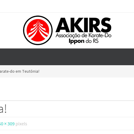
arate-do em Teutônia!
a!
50 × 309
pixels