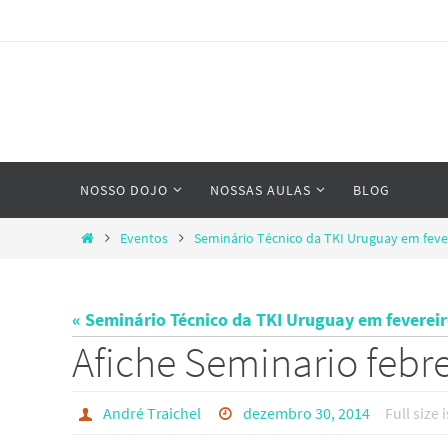
Skip
to
content
Skip
NOSSO DOJO
NOSSAS AULAS
BLOG
to
content
Home
Eventos
Seminário Técnico da TKI Uruguay em feve
« Seminário Técnico da TKI Uruguay em fevereir
Afiche Seminario febr
André Traichel
dezembro 30, 2014
Full size 