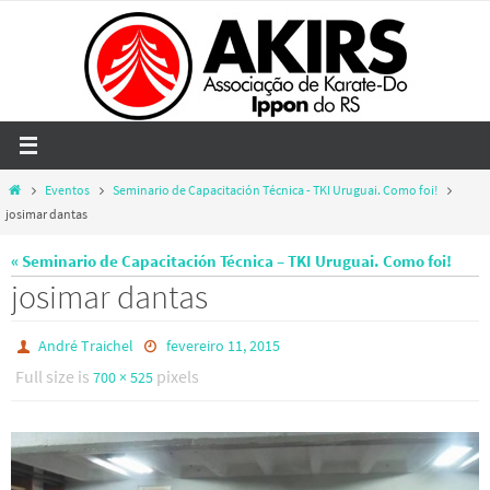
Skip
to
content
Home
Eventos
Seminario de Capacitación Técnica - TKI Uruguai. Como foi!
josimar dantas
« Seminario de Capacitación Técnica – TKI Uruguai. Como foi!
josimar dantas
André Traichel
fevereiro 11, 2015
Full size is
pixels
700 × 525