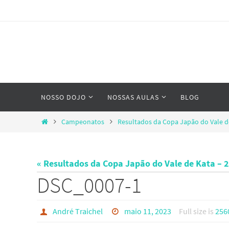
Skip
to
content
Skip
NOSSO DOJO
NOSSAS AULAS
BLOG
to
content
Home
Campeonatos
Resultados da Copa Japão do Vale de
« Resultados da Copa Japão do Vale de Kata – 
DSC_0007-1
André Traichel
maio 11, 2023
Full size is
256