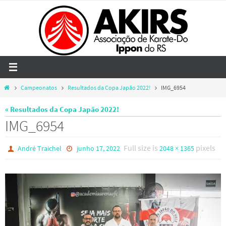
Skip
to
content
Home
Campeonatos
Resultados da Copa Japão 2022!
IMG_6954
« Resultados da Copa Japão 2022!
IMG_6954
Full size is
pixels
André Traichel
junho 17, 2022
2048 × 1365