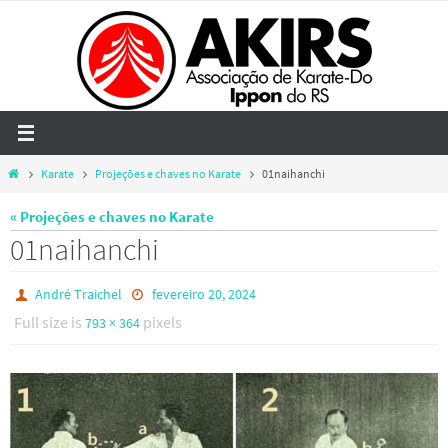
Skip
to
content
Home
Karate
Projeções e chaves no Karate
01naihanchi
« Projeções e chaves no Karate
01naihanchi
André Traichel
fevereiro 20, 2024
Full size is
pixels
793 × 364