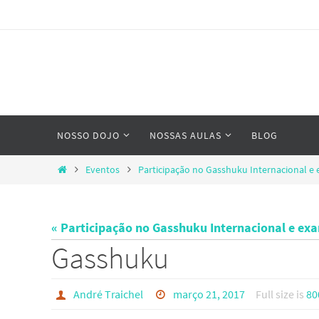
Skip
to
content
Skip
NOSSO DOJO
NOSSAS AULAS
BLOG
to
content
Home
Eventos
Participação no Gasshuku Internacional e
« Participação no Gasshuku Internacional e ex
Gasshuku
André Traichel
março 21, 2017
Full size is
80