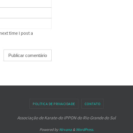
ext time I post a
POLÍTICA DE PRIVACIDADE
CONTATO
Associação de Karate-do IPPON do Rio Grande do Sul
Powered by
Nirvana
&
WordPress.