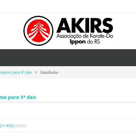
 exame para 3º dan
Gasshuku
ame para 3º dan
0 × 450
pixels