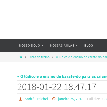
Skip
to
content
Skip
NOSSO DOJO
NOSSAS AULAS
BLOG
to
content
Home
Dicas de treino
O lúdico e o ensino de karate-do par
« O lúdico e o ensino de karate-do para as crian
2018-01-22 18.47.17
André Traichel
janeiro 25, 2018
Full size is
7