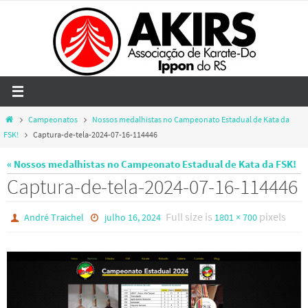
Skip
to
content
Home
Campeonatos
Nossos medalhistas no Campeonato Estadual de Kata da
FSK!
Captura-de-tela-2024-07-16-114446
« Nossos medalhistas no Campeonato Estadual de Kata da FSK!
Captura-de-tela-2024-07-16-114446
Full size is
pixels
André Traichel
julho 16, 2024
1801 × 700