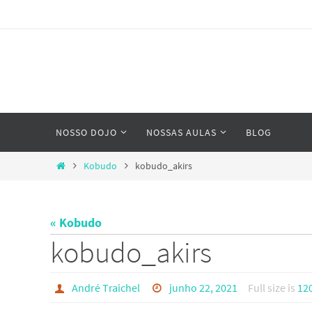
Skip
to
content
Skip
NOSSO DOJO
NOSSAS AULAS
BLOG
to
content
Home
Kobudo
kobudo_akirs
« Kobudo
kobudo_akirs
André Traichel
junho 22, 2021
Full size is
12