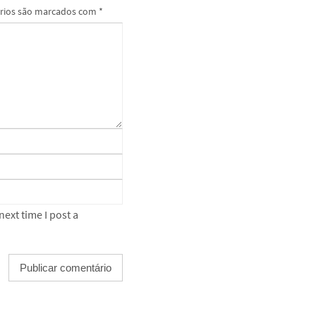
rios são marcados com
*
ext time I post a