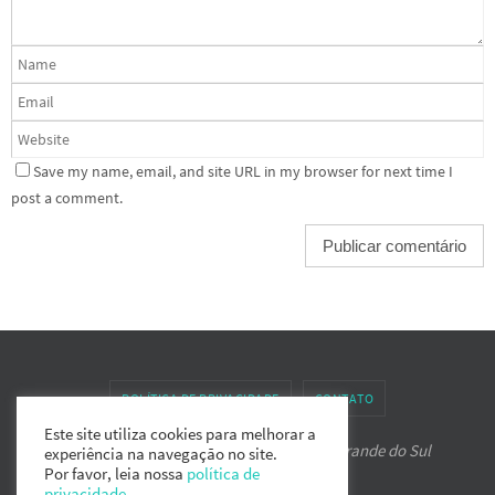
Save my name, email, and site URL in my browser for next time I
post a comment.
POLÍTICA DE PRIVACIDADE
CONTATO
Este site utiliza cookies para melhorar a
Associação de Karate-do IPPON do Rio Grande do Sul
experiência na navegação no site.
Por favor, leia nossa
política de
privacidade
.
Powered by
Nirvana
&
WordPress.