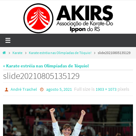
Skip
to
content
Home
Karate
Karate estréia nas Olimpíadas de Tóquio!
slide20210805135129
« Karate estréia nas Olimpíadas de Tóquio!
slide20210805135129
Full size is
pixels
André Traichel
agosto 5, 2021
1903 × 1073