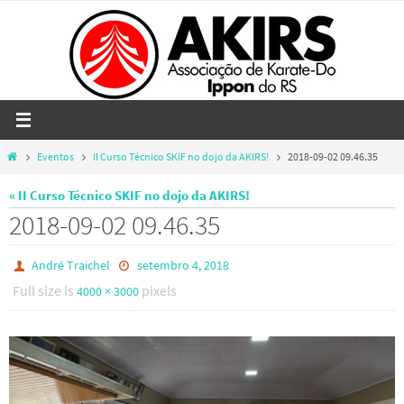
Skip
to
content
Home
Eventos
II Curso Técnico SKIF no dojo da AKIRS!
2018-09-02 09.46.35
« II Curso Técnico SKIF no dojo da AKIRS!
2018-09-02 09.46.35
André Traichel
setembro 4, 2018
Full size is
pixels
4000 × 3000