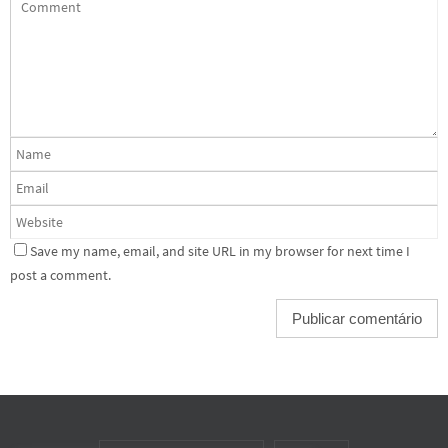
Save my name, email, and site URL in my browser for next time I
post a comment.