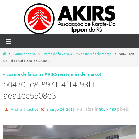
Skip
to
content
Home
Exame de faixa
Exame de faixa na AKIRS neste mês de março!
b04701e8-
8971-4f14-93f1-aea1ee5508e3
« Exame de faixa na AKIRS neste mês de março!
b04701e8-8971-4f14-93f1-
aea1ee5508e3
Full size is
pixels
André Traichel
março 24, 2016
800 × 480