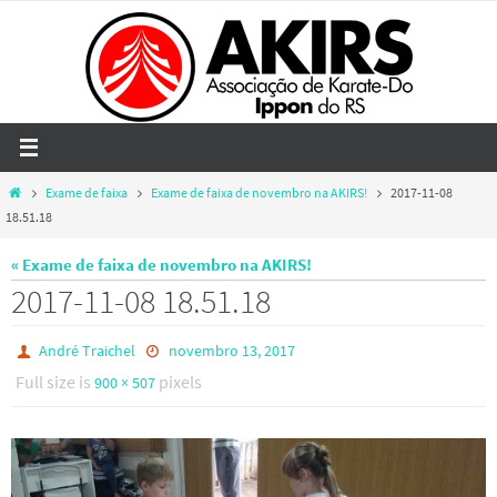
Skip
to
content
Home
Exame de faixa
Exame de faixa de novembro na AKIRS!
2017-11-08
18.51.18
« Exame de faixa de novembro na AKIRS!
2017-11-08 18.51.18
André Traichel
novembro 13, 2017
Full size is
pixels
900 × 507