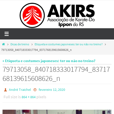
Skip
to
content
Home
Dicas de treino
Etiqueta e costumes japoneses: ter ou não no treino?
79713058_840718333017794_8371768139615608626_n
« Etiqueta e costumes japoneses: ter ou não no treino?
79713058_840718333017794_83717
68139615608626_n
André Traichel
fevereiro 12, 2020
Full size is
pixels
864 × 864