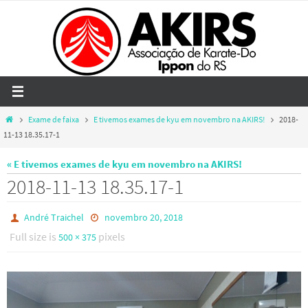
Skip
to
content
Home
Exame de faixa
E tivemos exames de kyu em novembro na AKIRS!
2018-
11-13 18.35.17-1
« E tivemos exames de kyu em novembro na AKIRS!
2018-11-13 18.35.17-1
André Traichel
novembro 20, 2018
Full size is
pixels
500 × 375