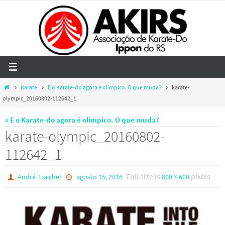
Skip
to
content
Home
Karate
E o Karate-do agora é olímpico. O que muda?
karate-
olympic_20160802-112642_1
« E o Karate-do agora é olímpico. O que muda?
karate-olympic_20160802-
112642_1
Full size is
pixels
André Traichel
agosto 15, 2016
800 × 600