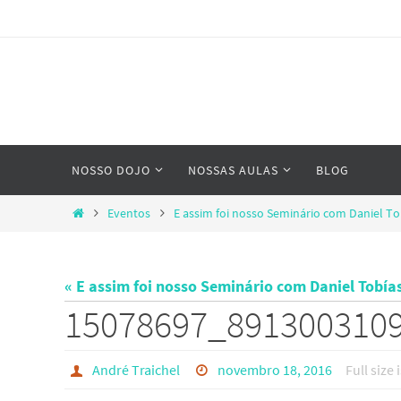
Skip
to
content
Skip
NOSSO DOJO
NOSSAS AULAS
BLOG
to
content
Home
Eventos
E assim foi nosso Seminário com Daniel To
« E assim foi nosso Seminário com Daniel Tobías
15078697_891300310
André Traichel
novembro 18, 2016
Full size 