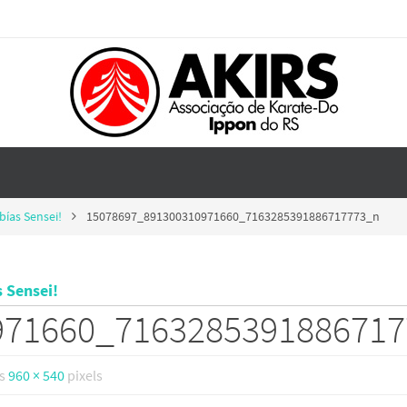
bías Sensei!
15078697_891300310971660_7163285391886717773_n
 Sensei!
971660_716328539188671
is
960 × 540
pixels