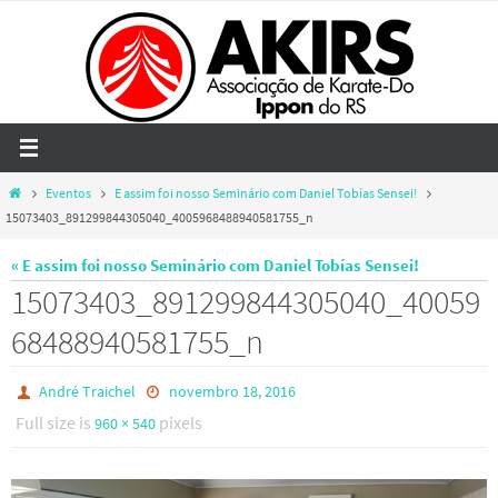
Skip
to
content
Home
Eventos
E assim foi nosso Seminário com Daniel Tobías Sensei!
15073403_891299844305040_4005968488940581755_n
« E assim foi nosso Seminário com Daniel Tobías Sensei!
15073403_891299844305040_40059
68488940581755_n
André Traichel
novembro 18, 2016
Full size is
pixels
960 × 540