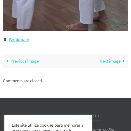
Bookmark
.
Previous image
Next image
Comments are closed.
POLÍTICA DE PRIVACIDADE
CONTATO
Este site utiliza cookies para melhorar a
Associação de Karate-do IPPON do Rio Grande do Sul
experiência na navegação no site.