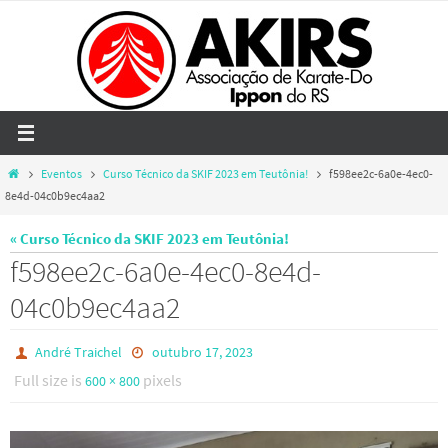
Skip
to
content
Home
Eventos
Curso Técnico da SKIF 2023 em Teutônia!
f598ee2c-6a0e-4ec0-
8e4d-04c0b9ec4aa2
« Curso Técnico da SKIF 2023 em Teutônia!
f598ee2c-6a0e-4ec0-8e4d-
04c0b9ec4aa2
André Traichel
outubro 17, 2023
Full size is
pixels
600 × 800