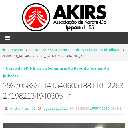
Skip
to
content
Home
Eventos
Curso da SKIF Brasil e Seminário de Kobudo no mês de julho/22
293705833_141540605188110_2263271982134940305_n
« Curso da SKIF Brasil e Seminário de Kobudo no mês de
julho/22
293705833_141540605188110_2263
271982134940305_n
Full size is
pixels
André Traichel
agosto 1, 2022
1080 × 1080