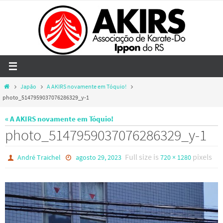
Skip
to
content
Home
Japão
A AKIRS novamente em Tóquio!
photo_5147959037076286329_y-1
« A AKIRS novamente em Tóquio!
photo_5147959037076286329_y-1
Full size is
pixels
André Traichel
agosto 29, 2023
720 × 1280