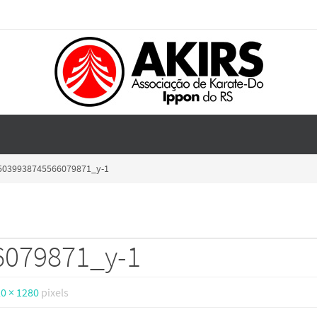
5039938745566079871_y-1
6079871_y-1
0 × 1280
pixels