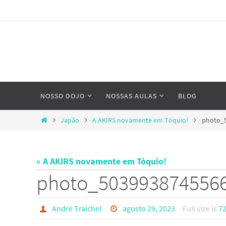
Skip
to
content
Skip
NOSSO DOJO
NOSSAS AULAS
BLOG
to
content
Home
Japão
A AKIRS novamente em Tóquio!
photo_
« A AKIRS novamente em Tóquio!
photo_503993874556
André Traichel
agosto 29, 2023
Full size is
72