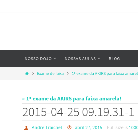
Skip
to
content
Skip
NOSSO DOJO
NOSSAS AULAS
BLOG
to
content
Home
Exame de faixa
1º exame da AKIRS para faixa amarel
« 1º exame da AKIRS para faixa amarela!
2015-04-25 09.19.31-1
André Traichel
abril 27, 2015
Full size is
1000